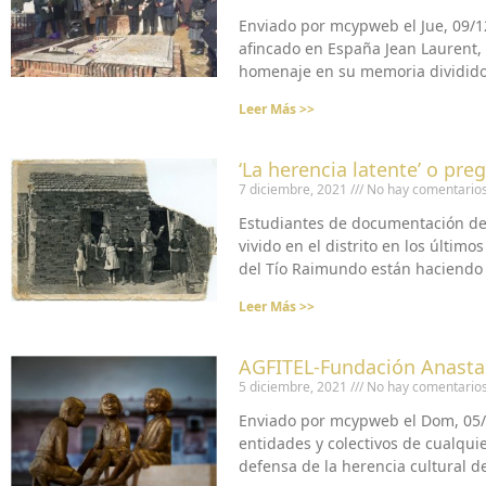
Enviado por mcypweb el Jue, 09/12
afincado en España Jean Laurent,
homenaje en su memoria dividido e
Leer Más >>
‘La herencia latente’ o p
7 diciembre, 2021
No hay comentario
Estudiantes de documentación de 
vivido en el distrito en los últim
del Tío Raimundo están haciendo
Leer Más >>
AGFITEL-Fundación Anastas
5 diciembre, 2021
No hay comentario
Enviado por mcypweb el Dom, 05/1
entidades y colectivos de cualqui
defensa de la herencia cultural de