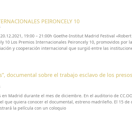
TERNACIONALES PEIRONCELY 10
s
0.12.2021, 19:00 – 21:00h Goethe-Institut Madrid Festival «Robert
ly 10 Los Premios Internacionales Peironcely 10, promovidos por l
ciación y cooperación internacional que surgió entre las institucio
”, documental sobre el trabajo esclavo de los preso
s
s en Madrid durante el mes de diciembre. En el auditorio de CC.OO.
l que quiera conocer el documental, estreno madrileño. El 15 de d
trará la película con un coloquio