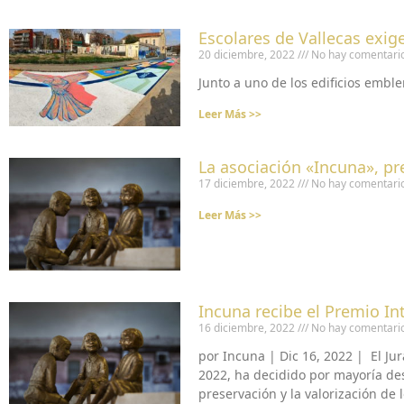
Escolares de Vallecas exi
20 diciembre, 2022
No hay comentari
Junto a uno de los edificios embl
Leer Más >>
La asociación «Incuna», p
17 diciembre, 2022
No hay comentari
Leer Más >>
Incuna recibe el Premio In
16 diciembre, 2022
No hay comentari
por Incuna | Dic 16, 2022 | El Ju
2022, ha decidido por mayoría des
preservación y la valorización de 