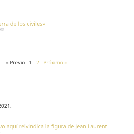
rra de los civiles»
ios
« Previo
1
2
Próximo »
 2021.
vo aquí reivindica la figura de Jean Laurent
s