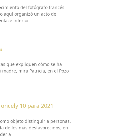
ecimiento del fotógrafo francés
vo aquí organizó un acto de
nlace inferior
s
cas que expliquen cómo se ha
i madre, mira Patricia, en el Pozo
roncely 10 para 2021
omo objeto distinguir a personas,
da de los más desfavorecidos, en
eder a