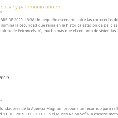
 social y patrimonio obrero
os
DE 2020, 13:38 Un pequeño escenario entre las carrocerías de hi
lumina la oscuridad que reina en la histórica estación de Delicias. 
espíritu de Peironcely 10, mucho más que el conjunto de viviendas
 2019.
os
s fundadores de la Agencia Magnum propone un recorrido para refl
 11 DIC 2019 – 08:01 CET En el Museo Reina Sofía, a escasos met