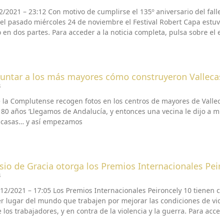
/2021 – 23:12 Con motivo de cumplirse el 135º aniversario del fall
 el pasado miércoles 24 de noviembre el Festival Robert Capa estu
n dos partes. Para acceder a la noticia completa, pulsa sobre el e
reguntar a los más mayores cómo construyeron Valleca
s
la Complutense recogen fotos en los centros de mayores de Valle
os 80 años ‘Llegamos de Andalucía, y entonces una vecina le dijo a m
 casas… y así empezamos
io de Gracia otorga los Premios Internacionales Pei
s
2/2021 – 17:05 Los Premios Internacionales Peironcely 10 tienen c
er lugar del mundo que trabajen por mejorar las condiciones de vi
 los trabajadores, y en contra de la violencia y la guerra. Para acc