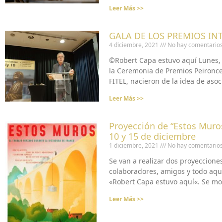
Leer Más >>
GALA DE LOS PREMIOS IN
4 diciembre, 2021
No hay comentario
©Robert Capa estuvo aquí Lunes, 2
la Ceremonia de Premios Peironce
FITEL, nacieron de la idea de aso
Leer Más >>
Proyección de “Estos Muros
10 y 15 de diciembre
1 diciembre, 2021
No hay comentario
Se van a realizar dos proyeccione
colaboradores, amigos y todo aque
«Robert Capa estuvo aquí«. Se mos
Leer Más >>