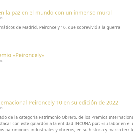
gen la paz en el mundo con un inmenso mural
os
emáticos de Madrid, Peironcely 10, que sobrevivió a la guerra
remio «Peironcely»
os
ternacional Peironcely 10 en su edición de 2022
os
rado de la categoría Patrimonio Obrero, de los Premios Internacion
tacar con este galardón a la entidad INCUNA por: «su labor en el e
los patrimonios industriales y obreros, en su historia y marco territ