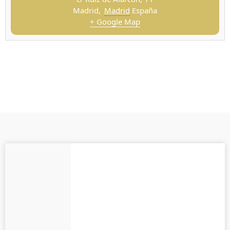
Madrid
,
Madrid
España
+ Google Map