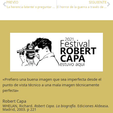
PREVIO
SIGUIENTE
‘La herencia latente’ o preguntar a los más mayores cómo construyeron Vallecas
El horror de la guerra a través de los que no pudieron huir
«Prefiero una buena imagen que sea imperfecta desde el
punto de vista técnico a una mala imagen técnicamente
perfecta»
Robert Capa
WHELAN, Richard.
Robert Capa. La biografía
. Ediciones Aldeasa.
Madrid, 2003. p 221