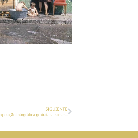
SIGUIENTE
Os bairros de Madrid nos anos 70, protagonistas de uma exposição fotográfica gratuita: assim era Madrid durante a transição para a democracia