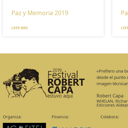
Paz y Memoria 2019
Pa
LEER MÁS
LEE
«Prefiero una 
desde el punto 
imagen técnica
Robert Capa
WHELAN, Richar
Ediciones Aldea
Organiza:
Financia:
Colabora: