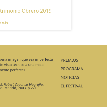
trimonio Obrero 2019
R MÁS
buena imagen que sea imperfecta
PREMIOS
de vista técnico a una mala
PROGRAMA
mente perfecta»
NOTICIAS
d.
Robert Capa. La biografía
.
EL FESTIVAL
sa. Madrid, 2003. p 221