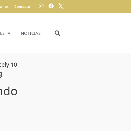
somos
Contacto
ES
NOTICIAS
cely 10
9
ndo