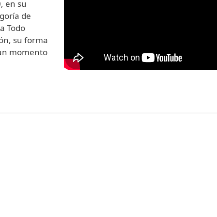
, en su
egoría de
 a Todo
ón, su forma
n un momento