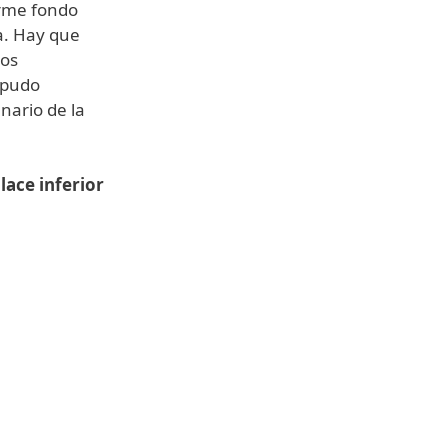
orme fondo
a. Hay que
los
 pudo
enario de la
lace inferior