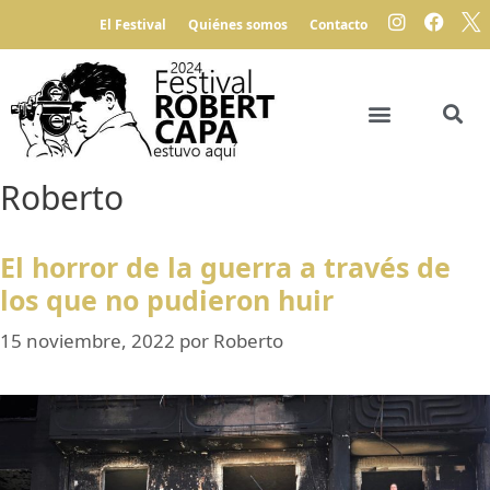
El Festival
Quiénes somos
Contacto
Roberto
El horror de la guerra a través de
los que no pudieron huir
15 noviembre, 2022
por
Roberto