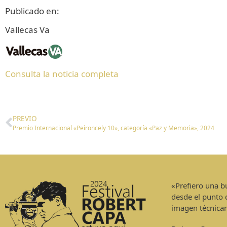
Publicado en:
Vallecas Va
Consulta la noticia completa
PREVIO
Premio Internacional «Peironcely 10», categoría «Paz y Memoria», 2024
«Prefiero una 
desde el punto 
imagen técnica