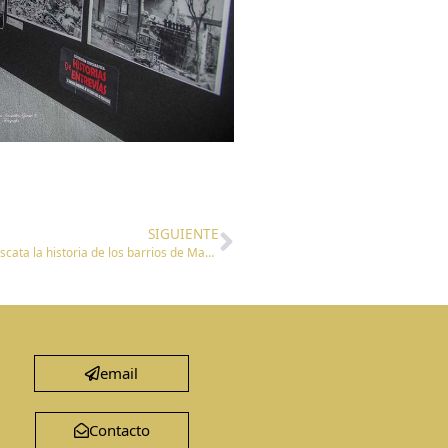
SIGUIENTE
El arte como memoria: una exposición universitaria que rescata la historia de los barrios de Madrid
email
Contacto