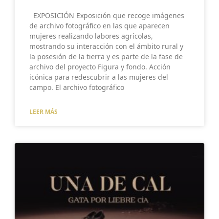
EXPOSICIÓN Exposición que recoge imágenes
de archivo fotográfico en las que aparecen
mujeres realizando labores agrícolas,
mostrando su interacción con el ámbito rural y
la posesión de la tierra y es parte de la fase de
archivo del proyecto Figura y fondo. Acción
icónica para redescubrir a las mujeres del
campo. El archivo fotográfico
LEER MÁS